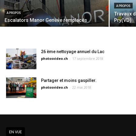
A PROPOS
Travaux d
A PROPOS
Escalators Manor Genève remplacés
Pry(VD)
26 ème nettoyage annuel du Lac
photosvideo.ch
-
17 septembre 2018
Partager et moins gaspiller.
photosvideo.ch
-
22 mai 2018
EN VUE