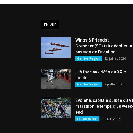
EN VUE
Wings & Friends :
Grenchen(SO) fait décoller la
passion de l’aviation
12 juillet 2026
Genève Region
L’IA face aux défis du XXIe
siècle
7 juillet 2026
Genève Region
Évolène, capitale suisse du V
marathon le temps d’un week
end
21 juin 2026
Les Romands