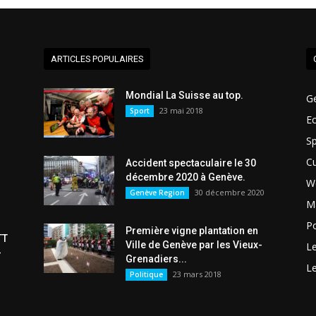
ARTICLES POPULAIRES
Mondial La Suisse au top.
G
23 mai 2018
Sport
E
Sp
Cu
Accident spectaculaire le 30
décembre 2020 à Genève.
W
30 décembre 2020
Genève Region
Ma
Po
Première vigne plantation en
TT
Ville de Genève par les Vieux-
L
-
Grenadiers...
L
23 mars 2018
Politique