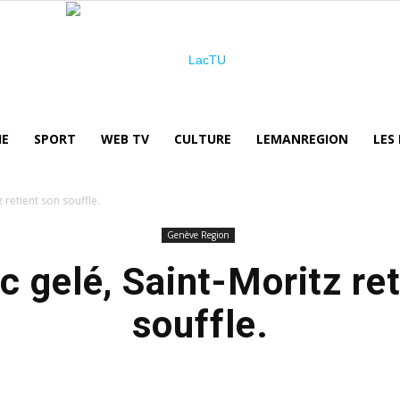
IE
SPORT
WEB TV
CULTURE
LEMANREGION
LES
LacTU
z retient son souffle.
Genève Region
ac gelé, Saint-Moritz re
souffle.