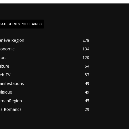
CATEGORIES POPULAIRES
enève Region
278
conomie
134
ort
120
lture
64
eb TV
57
nifestations
49
litique
49
emanRegion
45
es Romands
29