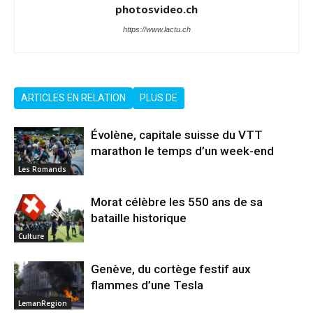
photosvideo.ch
https://www.lactu.ch
ARTICLES EN RELATION
PLUS DE
Évolène, capitale suisse du VTT
marathon le temps d’un week-end
Les Romands
Morat célèbre les 550 ans de sa
bataille historique
Culture
Genève, du cortège festif aux
flammes d’une Tesla
LemanRegion