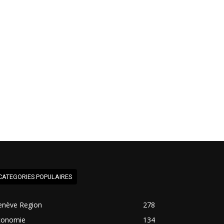
CATEGORIES POPULAIRES
enève Region
278
conomie
134