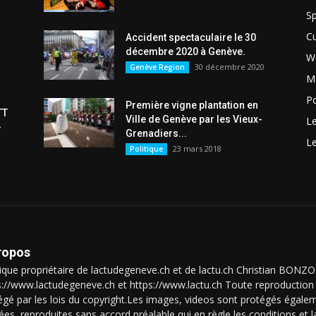
Sp
Cu
Accident spectaculaire le 30
décembre 2020 à Genève.
W
30 décembre 2020
Genève Region
Ma
Po
Première vigne plantation en
TT
Ville de Genève par les Vieux-
L
-
Grenadiers...
L
23 mars 2018
Politique
ropos
que propriétaire de lactudegeneve.ch et de lactu.ch Christian BON
s://www.lactudegeneve.ch et https://www.lactu.ch Toute reproduction 
égé par les lois du copyright.Les images, videos sont protégés égalem
isées, reproduites sans accord préalable qui en règle les conditions et