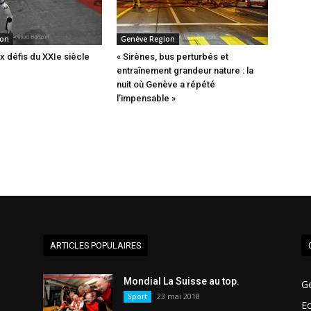
ion
Genève Region
x défis du XXIe siècle
« Sirènes, bus perturbés et
entraînement grandeur nature : la
nuit où Genève a répété
l’impensable »
ARTICLES POPULAIRES
Mondial La Suisse au top.
G
23 mai 2018
Sport
E