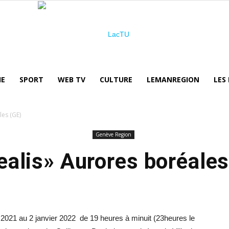
IE
SPORT
WEB TV
CULTURE
LEMANREGION
LES
LacTU
es (GE)
Genève Region
ealis» Aurores boréales
 2021 au 2 janvier 2022 de 19 heures à minuit (23heures le