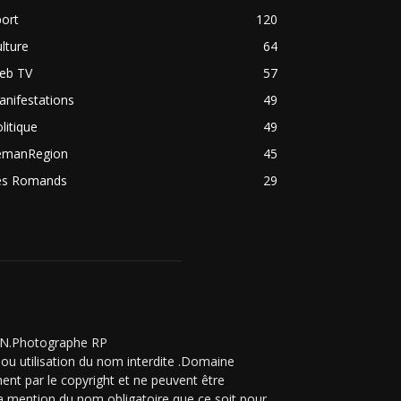
ort
120
lture
64
eb TV
57
nifestations
49
litique
49
emanRegion
45
es Romands
29
ZON.Photographe RP
ou utilisation du nom interdite .Domaine
ent par le copyright et ne peuvent être
 la mention du nom obligatoire que ce soit pour