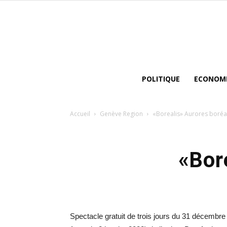
POLITIQUE
ECONOM
Accueil
Genève Region
«Borealis» Aurores boréal
«Bor
Spectacle gratuit de trois jours du 31 décembre