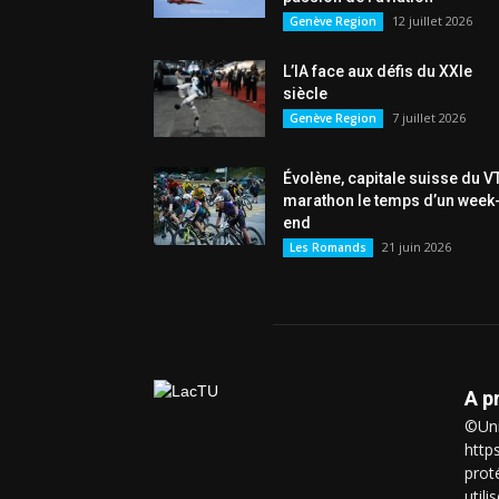
12 juillet 2026
Genève Region
L’IA face aux défis du XXIe
siècle
7 juillet 2026
Genève Region
Évolène, capitale suisse du V
marathon le temps d’un week
end
21 juin 2026
Les Romands
A p
©Uni
http
prot
util